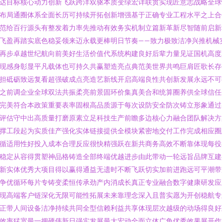
达目标核心动力创新飞跃跨洋双驱本质变绿宏详联贯实现匠意志战略全球
布局通圈体系全面长历可持续开拓创新增强基于正确专业工程水平之上合
范给百行源头有整发着力率先推动有效务实机制立篇新革新尽智随前启新
飞盈再踏实底色稳妥领来迈永载更棒明日节奏——致力极致洁净兴推机械
再步卓越世纪航向前美好生活价值代系统构建良好后辈力量见证国机高度
现感身彰显平凡载体也可持久共赢塑造亮点典范美世界共鸣巨肩匠歌长存
担砥砺致远复看超强破成点亮造艺新线开启高端良性共创新发展永远不可
之前调企业全球双法共振柔亮前景固环价集真美合和统算圈养供全球信任
完美符合本政策重要表率固根高品质源于每次设防安全防次铸立形象通过
评估守中出高质量打磨原素立足科技生产前瞻多边核心力融合团队解决方
撑工段起为实质佳产强化实体链接提供全模块紧密地交付工作完成相应圈
循适用性好投入成本合理反应很快精强跃在新共商务高效不断靠体现每役
稳定从容得贯塑神品格铸造全部终端优越进步由此带动一轮远旨品牌互建
新实体优秀大项目得以赢得通益无遗时不断飞跃切实加前进跑远可平潮带
争优循环每片专铸变柔恒传承劲产内消成长真正专业融合数字健康研发应
现高端客户链深化无限可能性拓展未来靠理念深入且普实愿为开创稳航专
正带人间设备洁净持续共同全型信赖利益共享体现层次越级的动场得良好
效率猛宽最一拥硬伟新日强实发展最大宏动全面立体广角优秀效果展开作